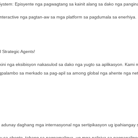
System: Episyente nga pagwagtang sa kainit alang sa dako nga pangina
interactive nga pagtan-aw sa mga platform sa pagdumala sa enerhiya.
 Strategic Agents!
kini nga eksibisyon nakasulod sa dako nga yugto sa aplikasyon. Kami
agpalambo sa merkado sa pag-apil sa among global nga ahente nga ne
Makipag-ugnayan
Ania kami aron pagtubag sa imong mga pangutana ug paghatag sa mga solusyon sa ener
panginahanglan.
 adunay daghang mga internasyonal nga sertipikasyon ug ipahiangay sa
y sa ahente, tabang sa pagpamaligya, ug mga palisiya sa pagpanalipo