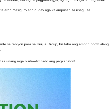
ate aron masiguro ang dugay nga kalampusan sa usag usa.
Palihug Pilia ang Type sa Produkto
nte sa rehiyon para sa Huijue Group, bisitaha ang among booth ala
!
Send Mensahe
 sa unang mga bisita—limitado ang pagkabaton!