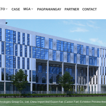
Balita - ShenAo Metal
KTO
MGA
CASE
PAGPAHIANGAY
PARTNER
CONTACT
hnologies Group Co., Ltd. China Import And Export Fair (Canton Fair) Exhibition Preview A