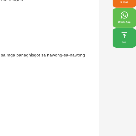
E-mail
WhatsApp
top
ng sa mga panaghisgot sa nawong-sa-nawong