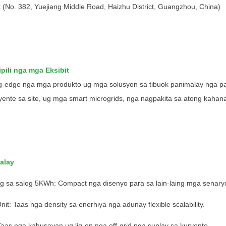
(No. 382, ​​Yuejiang Middle Road, Haizhu District, Guangzhou, China)
pili nga mga Eksibit
ing-edge nga mga produkto ug mga solusyon sa tibuok panimalay nga pag
yente sa site, ug mga smart microgrids, nga nagpakita sa atong kahan
malay
 sa salog 5KWh: Compact nga disenyo para sa lain-laing mga senaryo
t: Taas nga density sa enerhiya nga adunay flexible scalability.
aas nga kahusayan ug lig-on nga off-grid nga suplay sa kuryente.