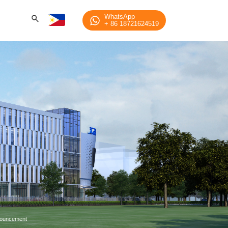
WhatsApp
+ 86 18721624519
nnouncement