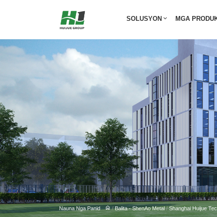
SOLUSYON
MGA PRODU
Nauna Nga Panid
/
Balita - ShenAo Metal
/
Shanghai Huijue Tec