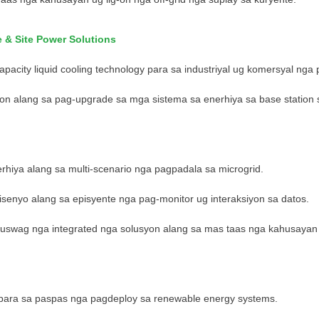
e & Site Power Solutions
pacity liquid cooling technology para sa industriyal ug komersyal nga 
on alang sa pag-upgrade sa mga sistema sa enerhiya sa base station
iya alang sa multi-scenario nga pagpadala sa microgrid.
enyo alang sa episyente nga pag-monitor ug interaksiyon sa datos.
auswag nga integrated nga solusyon alang sa mas taas nga kahusayan
 para sa paspas nga pagdeploy sa renewable energy systems.