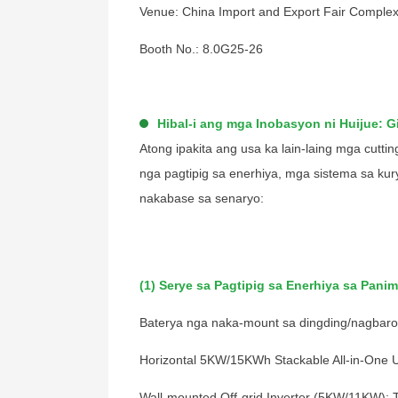
Venue: China Import and Export Fair Complex 
Booth No.: 8.0G25-26
Hibal-i ang mga Inobasyon ni Huijue: Gi
Atong ipakita ang usa ka lain-laing mga cutt
nga pagtipig sa enerhiya, mga sistema sa kur
nakabase sa senaryo:
(1) Serye sa Pagtipig sa Enerhiya sa Pani
Baterya nga naka-mount sa dingding/nagbarog
Horizontal 5KW/15KWh Stackable All-in-One Uni
Wall-mounted Off-grid Inverter (5KW/11KW): T