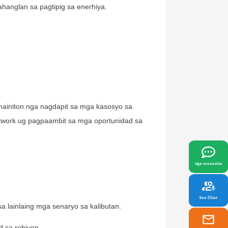
hanglan sa pagtipig sa enerhiya.
x
 mainiton nga nagdapit sa mga kasosyo sa
twork ug pagpaambit sa mga oportunidad sa
hiya nga labing haum sa imong mga
nga mensahe
live Chat
 lainlaing mga senaryo sa kalibutan.
d sa rehiyon.