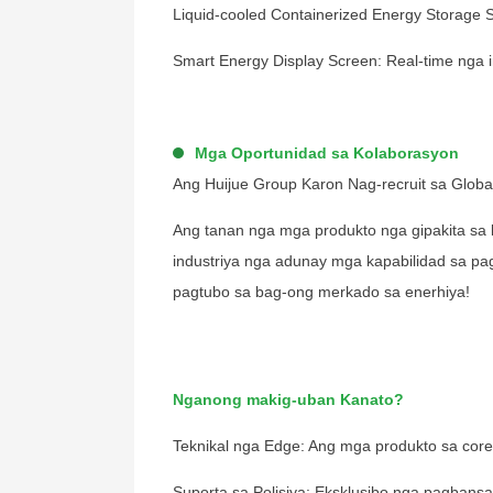
Liquid-cooled Containerized Energy Storage 
Smart Energy Display Screen: Real-time nga 
Mga Oportunidad sa Kolaborasyon
Ang Huijue Group Karon Nag-recruit sa Global
Ang tanan nga mga produkto nga gipakita sa 
industriya nga adunay mga kapabilidad sa p
pagtubo sa bag-ong merkado sa enerhiya!
Nganong makig-uban Kanato?
Teknikal nga Edge: Ang mga produkto sa core
chinahuijue@gmail.com
Suporta sa Polisiya: Eksklusibo nga pagbansa