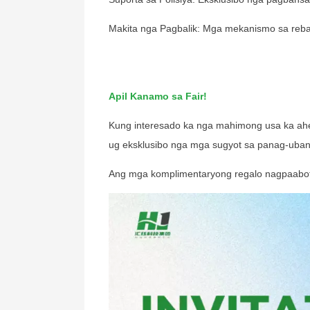
Makita nga Pagbalik: Mga mekanismo sa reb
+ 86 18721624519
Apil Kanamo sa Fair!
Kung interesado ka nga mahimong usa ka ahe
ug eksklusibo nga mga sugyot sa panag-uban
Ang mga komplimentaryong regalo nagpaabot