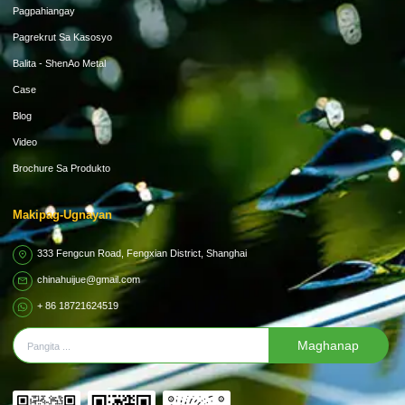
Pagpahiangay
Pagrekrut Sa Kasosyo
Balita - ShenAo Metal
Case
Blog
Video
Brochure Sa Produkto
Makipag-Ugnayan
333 Fengcun Road, Fengxian District, Shanghai
chinahuijue@gmail.com
+ 86 18721624519
Maghanap