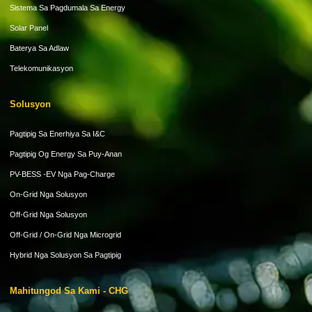
Sistema Sa Pagdumala Sa Energy
Solar Panel
Baterya Sa Adlaw
Telekomunikasyon
Solusyon
Pagtipig Sa Enerhiya Sa I&C
Pagtipig Og Energy Sa Puy-Anan
PV-BESS -EV Nga Pag-Charge
On-Grid Nga Solusyon
Off-Grid Nga Solusyon
Off-Grid / On-Grid Nga Microgrid
Hybrid Nga Solusyon Sa Pagtipig
Mahitungod Sa Kami - CHG