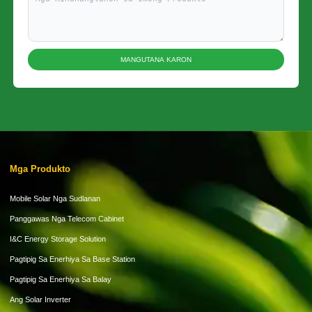
MANGUTANA KARON
Mga Produkto
Mobile Solar Nga Sudlanan
Panggawas Nga Telecom Cabinet
I&C Energy Storage Solution
Pagtipig Sa Enerhiya Sa Base Station
Pagtipig Sa Enerhiya Sa Balay
Ang Solar Inverter