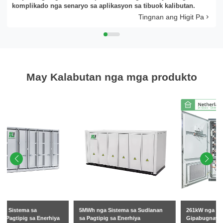
komplikado nga senaryo sa aplikasyon sa tibuok kalibutan.
Palihug Pilia ang Type sa Produkto
Tingnan ang Higit Pa
May Kalabutan nga mga produkto
Send Mensahe
5MWh nga Sistema sa Sudlanan
261kW nga Kabinete sa BESS nga
sa Pagtipig sa Enerhiya
Gipabugnaw sa Likido