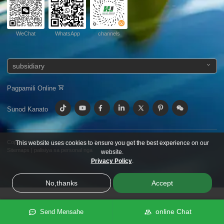
WeChat
WhatsApp
channels
subsidiary
Pagpamili Online
Sunod Kanato
Copyright © 2024
Grupo sa Huijue.
Tanan nga mga Karapatan Gitagana.
This website uses cookies to ensure you get the best experience on our
Sitemaps
|
palisiya sa personal nga
website.
Privacy Policy
.
No,thanks
Accept
online Chat
Send Mensahe