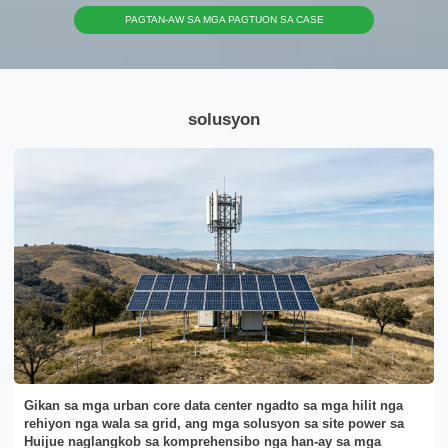
PAGTAN-AW SA MGA PAGTUON SA CASE
solusyon
x
Makipag-ugnayan
Ania kami aron pagtubag sa imong mga pangutana ug paghatag sa mga solusyon sa
enerhiya nga labing haum sa imong mga panginahanglan.
Gikan sa mga urban core data center ngadto sa mga hilit nga
rehiyon nga wala sa grid, ang mga solusyon sa site power sa
Huijue naglangkob sa komprehensibo nga han-ay sa mga