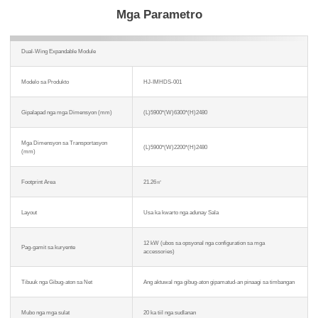
Mga Parametro
Dual-Wing Expandable Module
Modelo sa Produkto
HJ-IMHDS-001
Gipalapad nga mga Dimensyon (mm)
(L)5900*(W)6300*(H)2480
Mga Dimensyon sa Transportasyon
(L)5900*(W)2200*(H)2480
(mm)
Footprint Area
21.26㎡
Layout
Usa ka kwarto nga adunay Sala
12 kW (ubos sa opsyonal nga configuration sa mga
Pag-gamit sa kuryente
accessories)
Tibuuk nga Gibug-aton sa Net
Ang aktuwal nga gibug-aton gipamatud-an pinaagi sa timbangan
Mubo nga mga sulat
20 ka tiil nga sudlanan