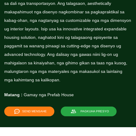
sa dali nga transportasyon. Ang talagsaon, aesthetically
makapahimuot nga disenyo nagkombinar sa pagkapraktikal sa
kabag-ohan, nga nagtanyag sa customizable nga mga dimensyon
ug interior layouts. Isip usa ka innovative integrated expandable
housing solution, naghatod kini og talagsaong episyente sa
paggamit sa wanang pinaagi sa cutting-edge nga disenyo ug
advanced technology. Ang dalisay nga gawas niini lig-on ug
mahigalaon sa kinaiyahan, nga gihimo gikan sa taas nga kusog,
malungtaron nga mga materyales nga makasukol sa lainlaing
mga kahimtang sa kalikopan.
Matang :
Gamay nga Prefab House
SEND MENSAHE
PAGKUHA PRESYO