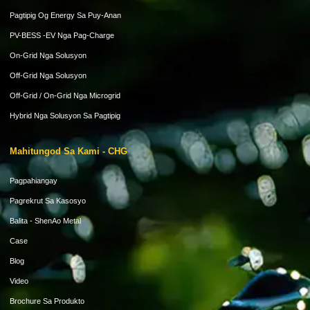
Pagtipig Og Energy Sa Puy-Anan
PV-BESS -EV Nga Pag-Charge
On-Grid Nga Solusyon
Off-Grid Nga Solusyon
Off-Grid / On-Grid Nga Microgrid
Hybrid Nga Solusyon Sa Pagtipig
Mahitungod Sa Kami - CHG
Pagpahiangay
Pagrekrut Sa Kasosyo
Balita - ShenAo Metal
Case
Blog
Video
Brochure Sa Produkto