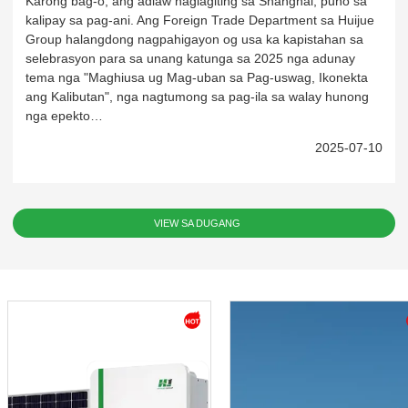
Karong bag-o, ang adlaw naglagiting sa Shanghai, puno sa
kalipay sa pag-ani. Ang Foreign Trade Department sa Huijue
Group halangdong nagpahigayon og usa ka kapistahan sa
selebrasyon para sa unang katunga sa 2025 nga adunay
tema nga "Maghiusa ug Mag-uban sa Pag-uswag, Ikonekta
Send Mensahe
ang Kalibutan", nga nagtumong sa pag-ila sa walay hunong
nga epekto…
2025-07-10
VIEW SA DUGANG