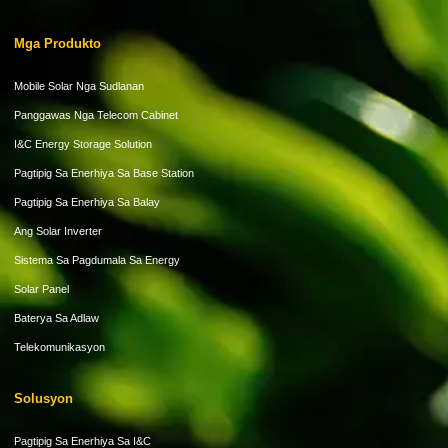
Mga Produkto
Mobile Solar Nga Sudlanan
Panggawas Nga Telecom Cabinet
I&C Energy Storage Solution
Pagtipig Sa Enerhiya Sa Base Station
Pagtipig Sa Enerhiya Sa Balay
Ang Solar Inverter
Sistema Sa Pagdumala Sa Energy
Solar Panel
Baterya Sa Adlaw
Telekomunikasyon
Solusyon
Pagtipig Sa Enerhiya Sa I&C