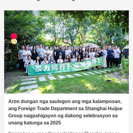
x
Makipag-ugnayan
Ania kami aron pagtubag sa imong mga pangutana ug paghatag sa mga solusyon sa
enerhiya nga labing haum sa imong mga panginahanglan.
Aron dungan nga saulogon ang mga kalamposan,
ang Foreign Trade Department sa Shanghai Huijue
Palihug Pilia ang Type sa Produkto
Group nagpahigayon og dakong selebrasyon sa
unang katunga sa 2025