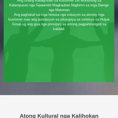
Ang Unang Kabag-ohan sa Kustomer Dili Mohunong sa
Kalampusan nga Gipaambit Magkauban Naghimo sa mga Damgo
nga Matuman
Ang paghatud sa mga hiniusa nga solusyon sa among mga
kustomer mao ang pundasyon sa pilosopiya sa serbisyo sa Huijue
Group ug ang giya nga prinsipyo sa among pagpahinungod sa
kalidad.
Atong Kultural nga Kalihokan