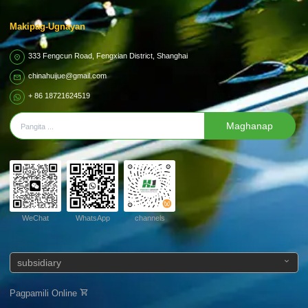
Makipag-Ugnayan
333 Fengcun Road, Fengxian District, Shanghai
chinahuijue@gmail.com
+ 86 18721624519
Maghanap
WeChat
WhatsApp
channels
subsidiary
Pagpamili Online