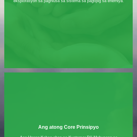
eksplorasyon sa paghiusa sa sistema sa pagtipig sa enerhiya.
Ang atong Core Prinsipyo